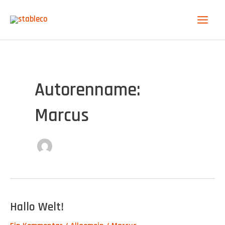
Zum
Main
Inhalt
Menu
springen
Autorenname:
Marcus
Hallo Welt!
Hallo
Welt!